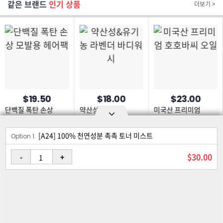
같은 브랜드
인기 상품
더보기 >
$19.50
$18.00
$23.00
단백질 폭탄 손상
약산성&유기농
미국산 프리미엄
모발용 헤어팩
라벤더 바디워시
호호바씨 오일
[A24] 100% 천연성분 촉촉 토너 미스트
Option area Open and Close
Option 1.
로그인
회원가입
PC화면
$30.00
-
+
이용약관
개인정보 보호정책
고객센터
제휴신청
©Joongangilbo USA. All Rights Reserved.