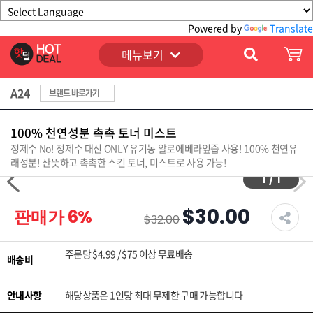
Powered by
Translate
메뉴보기
A24
브랜드 바로가기
100% 천연성분 촉촉 토너 미스트
정제수 No! 정제수 대신 ONLY 유기농 알로에베라잎즙 사용! 100% 천연유
래성분! 산뜻하고 촉촉한 스킨 토너, 미스트로 사용 가능!
1
/
1
$30.00
판매가
6
%
$32.00
주문당 $4.99 / $75 이상 무료배송
배송비
안내사항
해당상품은 1인당 최대 무제한 구매 가능합니다