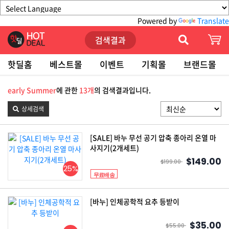
Powered by
Translate
검색결과
핫딜홈
베스트몰
이벤트
기획몰
브랜드몰
early Summer
에 관한
13개
의 검색결과입니다.
상세검색
[SALE] 바누 무선 공기 압축 종아리 온열 마
사지기(2개세트)
$149.00
$199.00
25%
무료배송
[바누] 인체공학적 요추 등받이
$35.00
$55.00